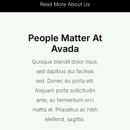
Read More About Us
People Matter At
Avada
Quisque blandit dolor risus,
sed dapibus dui facilisis
sed. Donec eu porta elit.
Aliquam porta sollicitudin
ante, ac fermentum orci
mattis et. Phasellus ac nibh
eleifend, sagittis.