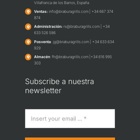
Villafranca de los Barros, España
Ventas:
info@braburagrills.com | +34 667 374
874
Admi
nistración:
rs@braburagrills.com | +34
633 526 586
Posventa
: jg@braburagrills.com | +34 633 634
929
Almacén
: fh@braburagrills.com |+34 616 995
303
Subscribe a nuestra
newsletter