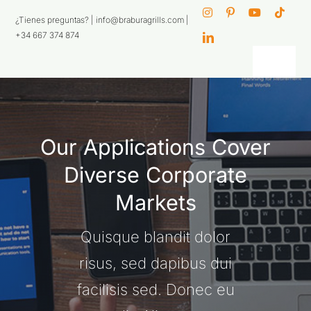
Skip
¿Tienes preguntas? |
info@braburagrills.com
|
to
+34 667 374 874
content
Toggl
Navig
Productos
Our Applications Cover
Configurador
Diverse Corporate
Modular
Markets
Ayuda y
soporte
Quisque blandit dolor
Compañia
risus, sed dapibus dui
facilisis sed. Donec eu
Nuestra
experiencia